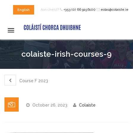
Aon cheist?
+353 (0) 66 9156100
eolas@colaiste.ie
English
BAILE
Toggle
navigation
CÚRSAÍ
colaiste-irish-courses-9
Cúrsaí d’Aois Ghrúpaí 12-18
Lóistín le Bean an Tí
Course F 2023
Cúrsaí Bunscoile
October 26, 2023
Colaiste
Cúrsa Gaeilge –
Réamhteastas Sóisearach