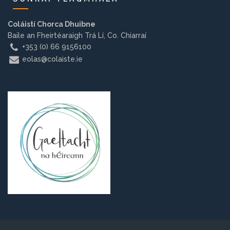
Dein teagmháil linn
Coláistí Chorca Dhuibne
Baile an Fheirtéaraigh Trá Lí, Co. Chiarraí
+353 (0) 66 9156100
eolas@colaiste.ie
FOSTAÍOCHT
EOLAS DO THUISMITHEOIRÍ
LIOSTA NA GCÚRSAÍ