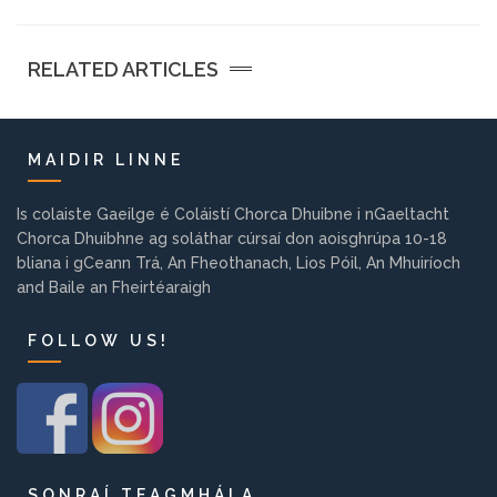
Eile:
RELATED ARTICLES
Fostaíocht
MAIDIR LINNE
Ag ullmhú don gColáiste
Is colaiste Gaeilge é Coláistí Chorca Dhuibne i nGaeltacht
Eolas do Thuismitheoirí
Chorca Dhuibhne ag soláthar cúrsaí don aoisghrúpa 10-18
bliana i gCeann Trá, An Fheothanach, Lios Póil, An Mhuiríoch
and Baile an Fheirtéaraigh
Suíomh an Choláiste
FOLLOW US!
Liosta na gCúrsaí
Maidir Linne
Maidir Linne
SONRAÍ TEAGMHÁLA