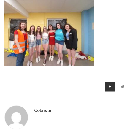
Cúrsa Réamh-Ardteiste
Lóistín ar Champas (Lóistín sa
Choláiste)
Cúrsa ar Champas
Turasanna Scoile
Turasanna Scoile
Deireadh Seachtaine /
Seachtaine
Ábhair Oidí
Colaiste
Cúrsaí d’Ábhair Oidí
Coláiste