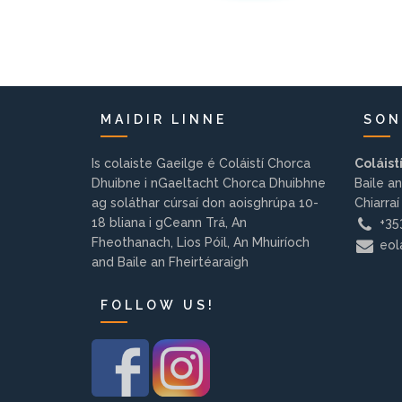
MAIDIR LINNE
SON
Is colaiste Gaeilge é Coláistí Chorca
Coláist
Dhuibne i nGaeltacht Chorca Dhuibhne
Baile an
ag soláthar cúrsaí don aoisghrúpa 10-
Chiarraí
18 bliana i gCeann Trá, An
+353
Fheothanach, Lios Póil, An Mhuiríoch
eola
and Baile an Fheirtéaraigh
FOLLOW US!