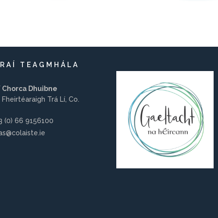
RAÍ TEAGMHÁLA
í Chorca Dhuibne
 Fheirtéaraigh Trá Lí, Co.
 (0) 66 9156100
s@colaiste.ie