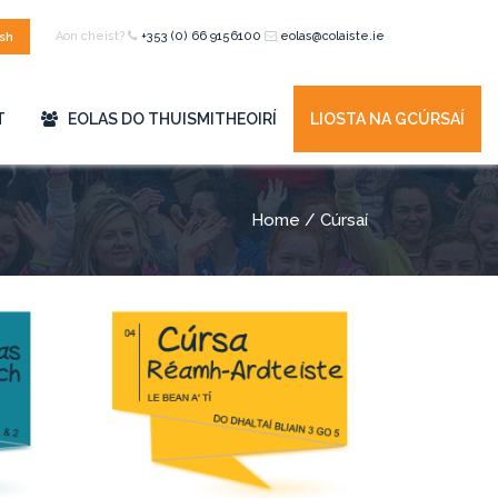
Aon cheist?
+353 (0) 66 9156100
eolas@colaiste.ie
ish
T
EOLAS DO THUISMITHEOIRÍ
LIOSTA NA GCÚRSAÍ
Home
/ Cúrsaí