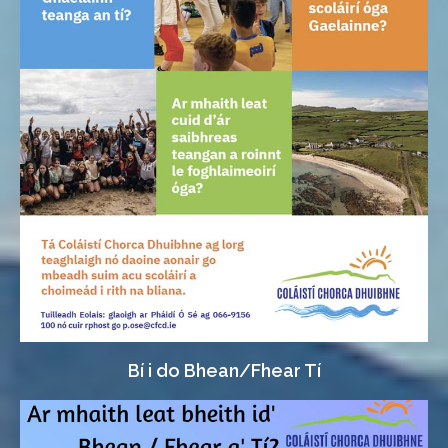
Dein teagmháil linn
FOSTAÍOCHT
EOLAS DO THUISMITHEOIRÍ
LIOSTA NA GCÚRSAÍ
Bí i do Bhean/Fhear Tí