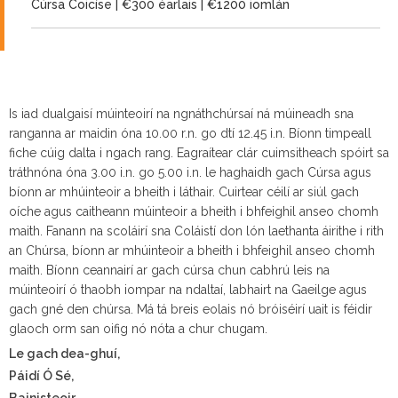
Cúrsa Coicíse | €300 éarlais | €1200 iomlán
Is iad dualgaisí múinteoirí na ngnáthchúrsaí ná múineadh sna
ranganna ar maidin óna 10.00 r.n. go dtí 12.45 i.n. Bíonn timpeall
fiche cúig dalta i ngach rang. Eagraítear clár cuimsitheach spóirt sa
tráthnóna óna 3.00 i.n. go 5.00 i.n. le haghaidh gach Cúrsa agus
bíonn ar mhúinteoir a bheith i láthair. Cuirtear céilí ar siúl gach
oíche agus caitheann múinteoir a bheith i bhfeighil anseo chomh
maith. Fanann na scoláirí sna Coláistí don lón laethanta áirithe i rith
an Chúrsa, bíonn ar mhúinteoir a bheith i bhfeighil anseo chomh
maith. Bíonn ceannairí ar gach cúrsa chun cabhrú leis na
múinteoirí ó thaobh iompar na ndaltaí, labhairt na Gaeilge agus
gach gné den chúrsa. Má tá breis eolais nó bróiséirí uait is féidir
glaoch orm san oifig nó nóta a chur chugam.
Le gach dea-ghuí,
Páidí Ó Sé,
Bainisteoir.