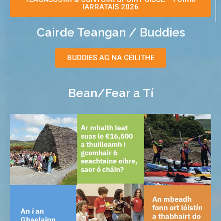
IARRATAIS 2026
Eile:
Cairde Teangan / Buddies
Fostaíocht
BUDDIES AG NA CÉILITHE
Ag ullmhú don gColáiste
Bean/Fear a Tí
Eolas do Thuismitheoirí
Suíomh an Choláiste
Liosta na gCúrsaí
Maidir Linne
Maidir Linne