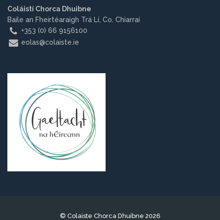
Coláistí Chorca Dhuibne
Baile an Fheirtéaraigh Trá Lí, Co. Chiarraí
+353 (0) 66 9156100
eolas@colaiste.ie
© Colaiste Chorca Dhuibne 2026