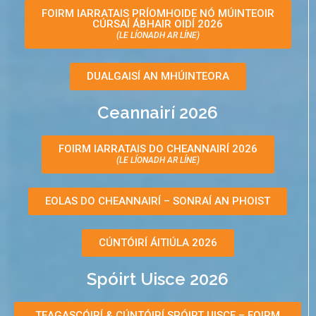
Cúrsa Réamh-Ardteiste
FOIRM IARRATAIS PRÍOMHOIDE NÓ MÚINTEOIR
CÚRSAÍ ÁBHAIR OIDÍ 2026
(LE LÍONADH AR LÍNE)
Lóistín ar Champas (Lóistín sa
Choláiste)
DUALGAISÍ AN MHÚINTEORA
Cúrsa ar Champas
Ceannairí 2026
Turasanna Scoile
FOIRM IARRATAIS DO CHEANNAIRÍ 2026
(LE LÍONADH AR LÍNE)
Turasanna Scoile
Deireadh Seachtaine /
EOLAS DO CHEANNAIRÍ – SONRAÍ AN PHOIST
Seachtaine
CÚNTÓIRÍ ÁITIÚLA 2026
Ábhair Oidí
Spóirt Uisce 2026
Cúrsaí d’Ábhair Oidí
Coláiste
TEAGASCÓIRÍ & CÚNTÓIRÍ SPÓIRT UISCE – FOIRM