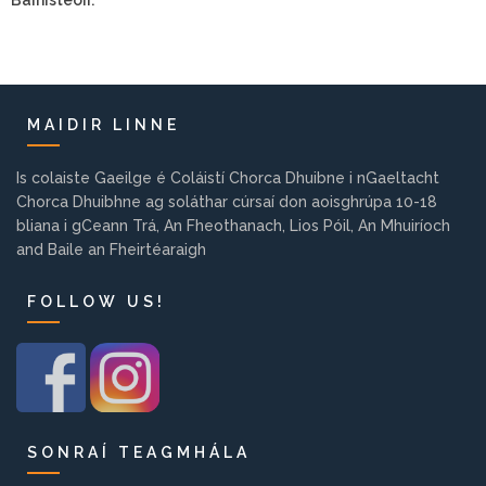
MAIDIR LINNE
Is colaiste Gaeilge é Coláistí Chorca Dhuibne i nGaeltacht
Chorca Dhuibhne ag soláthar cúrsaí don aoisghrúpa 10-18
bliana i gCeann Trá, An Fheothanach, Lios Póil, An Mhuiríoch
and Baile an Fheirtéaraigh
FOLLOW US!
SONRAÍ TEAGMHÁLA