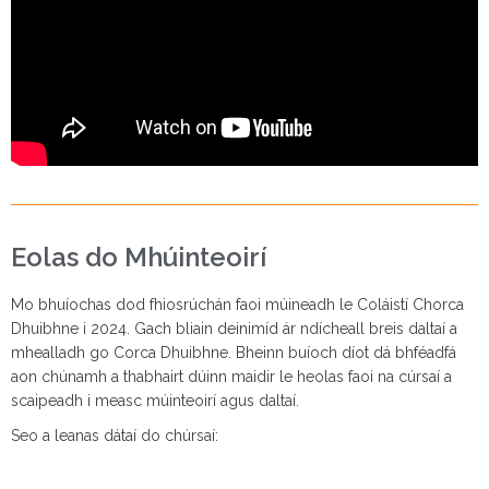
Eolas do Mhúinteoirí
Mo bhuíochas dod fhiosrúchán faoi múineadh le Coláistí Chorca
Dhuibhne i 2024. Gach bliain deinimíd ár ndícheall breis daltaí a
mhealladh go Corca Dhuibhne. Bheinn buíoch díot dá bhféadfá
aon chúnamh a thabhairt dúinn maidir le heolas faoi na cúrsaí a
scaipeadh i measc múinteoirí agus daltaí.
Seo a leanas dátaí do chúrsaí: